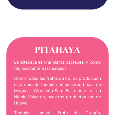
PITAHAYA
La pitahaya es una planta cactácea, y como
tal, resistente a las sequías.
Como todas las frutas de FG, su producción
está ubicada también en nuestras fincas de
Moguer, Gibraleón-San Bartolomé y en
Niebla-Valverde, nuestros productos son de
Huelva.
También llamada Fruta del Dragón,